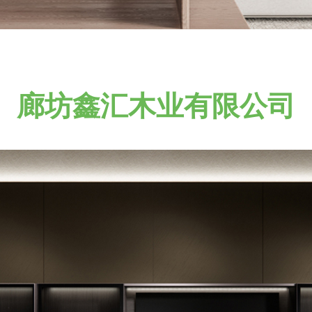
廊坊鑫汇木业有限公司