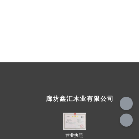
廊坊鑫汇木业有限公司
营业执照