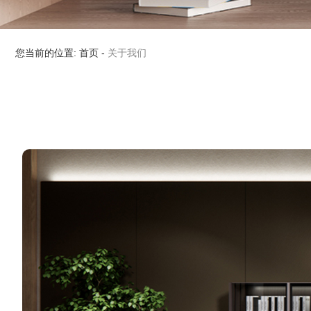
您当前的位置: 首页
-
关于我们