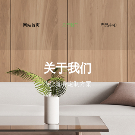
网站首页
关于我们
产品中心
关于我们
为您量身定制方案